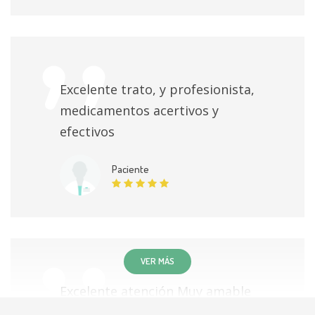
Reparación de fractura de la diáfisis tibia o peroné
Sin especificar
Reparación de fractura de huesos del carpo y tarso
Excelente trato, y profesionista,
Sin especificar
medicamentos acertivos y
efectivos
Cirugía del síndrome compresivo de túnel carpiano
Sin especificar
Paciente
Reducción ortopédica osteosíntesis percutanea e
inmovilización de fracturas y/o luxaciones
Sin especificar
VER MÁS
Cirugía de lesiones en ligamentos y meniscos
Sin especificar
Excelente atención Muy amable
tanto la recepcionista como el