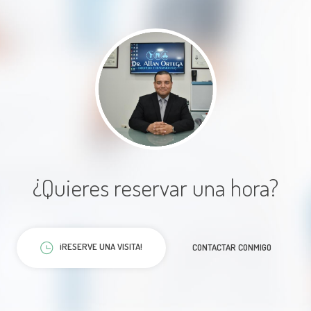
Rotura tendón supraespinoso - Tratamiento por
artroscopia
Excelente su forma de tratarte y
Sin especificar
muy detallada su explicación
Sinovectomía de cadera y rodilla por artroscopia
Paciente
Sin especificar
Reparación de fracturas maleolares con luxación
del pie
Sin especificar
¿Quieres reservar una hora?
Reparación de fracturas de cúbito y radio
El Dr Alan te da mucha confianza y
Sin especificar
aclara todas tus dudas
¡RESERVE UNA VISITA!
CONTACTAR CONMIGO
Reparación de fractura de fémur
Sin especificar
Paciente
Inmovilización de fracturas y/o luxaciones de