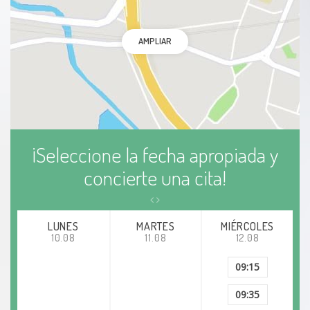
Fractura de fémur
AMPLIAR
Fractura de la basa del metatarso
Enfermedad de los huesos frágiles
Hernia de disco
¡Seleccione la fecha apropiada y
concierte una cita!
Prolapso de disco intervertebral
Condromalacia rotuliana
LUNES
MARTES
MIÉRCOLES
10.08
11.08
12.08
Codo de niñera
09:15
Capsulitis adhesiva
09:35