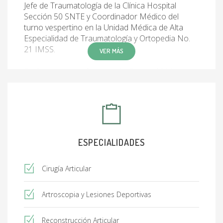
Jefe de Traumatología de la Clínica Hospital
Sección 50 SNTE y Coordinador Médico del
turno vespertino en la Unidad Médica de Alta
Especialidad de Traumatología y Ortopedia No.
21 IMSS.
VER MÁS
En Convenio con Seguros de Gastos Médicos:
GNP, AXA, SURA, BBVA, SEGUROS MONTERREY
NEW YORK LIFE, MET-LIFE, INBURSA, GENERAL
DE SALUD, ALLIANZ, BX+, PLAN SEGURO,
MAPFRE, BUPA, ZURICH, SISNOVA, VITA
MÉDICA, BANORTE y ATLAS. En otros seguros
me ajusto a tabulador establecido por cada
ESPECIALIDADES
compañía.
Cirugía Articular
Artroscopia y Lesiones Deportivas
Reconstrucción Articular