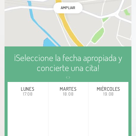
AMPLIAR
Enfermedad de Osgood-Schlatter
Quiste de Baker
Quiste poplíteo
¡Seleccione la fecha apropiada y
Enfermedad de Quervain
concierte una cita!
Dedo del pie en martillo
LUNES
MARTES
MIÉRCOLES
Enfermedad articular degenerativa
17.08
18.08
19.08