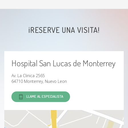
Desgaste de cadera
Codo de tenista
¡RESERVE UNA VISITA!
Subluxación del codo
Contractura cervical
Hospital San Lucas de Monterrey
Fracturas de cadera
Av. La Clinica 2565
Fractura de antebrazo
64710 Monterrey, Nuevo Leon
Fractura de la pelvis
LLAME AL ESPECIALISTA
Fractura de mano
Fracturas por compresión o aplastamiento
vertebral