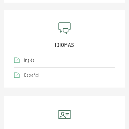
Diplomado de Lean Healthcare, Instituto
Méxicano del Seguro Social, 2019
Diplomado de Agentes de Cambio en Sistemas
de Gestión de Calidad, 2021
IDIOMAS
Inglés
Español