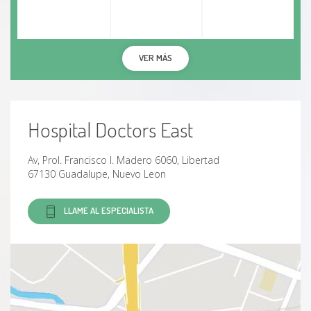
Inestabilidad Glenohumeral
Bursitis
VER MÁS
Hombro congelado
Epicondilitis humeral
Hospital Doctors East
Hombro de nadador
Av, Prol. Francisco I. Madero 6060, Libertad
67130 Guadalupe, Nuevo Leon
Hombro de lanzador
LLAME AL ESPECIALISTA
Hombro de tenista
Ciática
Dedos en garra