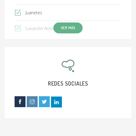
Juanetes
VER MÁS
Luxación Acromioclavicular
Artrosis
Pseudoartrosis
Tendinitis del manguito de los rotadores
REDES SOCIALES
Síndrome del túnel carpiano
Lesiones ligamentarias de rodillas
Desgaste de rodilla