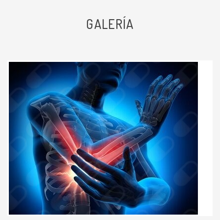
Cirugía de rotura de tendón supraespinoso o
doctor Lo súper recomiendo
manguito de rotadores
GALERÍA
Sin especificar
Paciente
Visita Ortopedia
Sin especificar
Cirugía de Preservación articular de cadera
Sin especificar
Muy atento y nos realizó la revisión
Visitas sucesivas Ortopedia
1000 MXN
muy detallada y nos explicó muy
Cirugía de columna
1000 MXN
bien el problema en los pies
Cirugía de cadera
1000 MXN
Paciente
Primera visita Ortopedia
1000 MXN